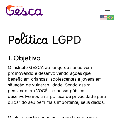
Ir
Instagram
Youtube
Facebook
Main
para
Men
o
conteúdo
Política LGPD
1. Objetivo
O Instituto GESCA ao longo dos anos vem
promovendo e desenvolvendo ações que
beneficiam crianças, adolescentes e jovens em
situação de vulnerabilidade. Sendo assim
pensando em VOCÊ, no nosso público,
desenvolvemos uma política de privacidade para
cuidar do seu bem mais importante, seus dados.
O intuito deste documento é esclarecer quais